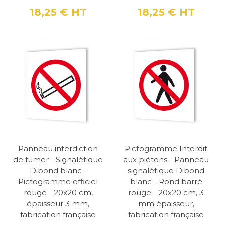
18,25 €
HT
18,25 €
HT
Prix
Prix
Panneau interdiction
Pictogramme Interdit
de fumer - Signalétique
aux piétons - Panneau
Dibond blanc -
signalétique Dibond
Pictogramme officiel
blanc - Rond barré
rouge - 20x20 cm,
rouge - 20x20 cm, 3
épaisseur 3 mm,
mm épaisseur,
fabrication française
fabrication française