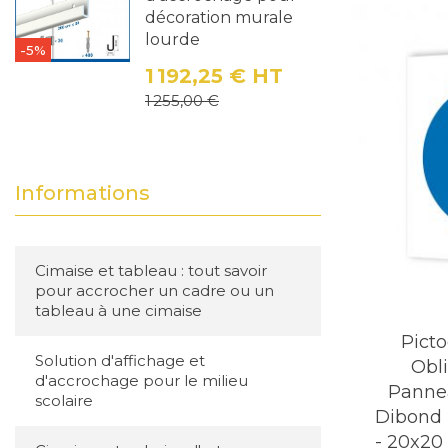
décoration murale
lourde
-5%
1 192,25 €
HT
Prix
Prix de base
1 255,00 €
Informations
Cimaise et tableau : tout savoir
pour accrocher un cadre ou un
tableau à une cimaise
Pict
Solution d'affichage et
Obli
d'accrochage pour le milieu
Pannea
scolaire
Dibond 
- 20x20