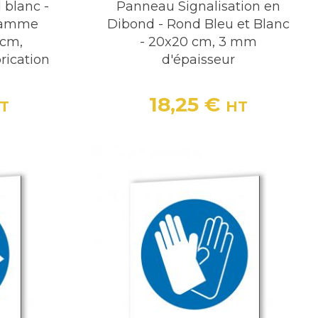
 blanc -
Panneau Signalisation en
gramme
Dibond - Rond Bleu et Blanc
 cm,
- 20x20 cm, 3 mm
rication
d'épaisseur
18,25 €
T
HT
Prix