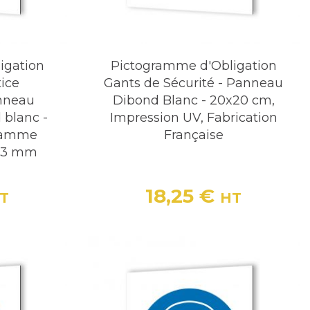
igation
Pictogramme d'Obligation
tice
Gants de Sécurité - Panneau
anneau
Dibond Blanc - 20x20 cm,
 blanc -
Impression UV, Fabrication
gramme
Française
, 3 mm
18,25 €
T
HT
Prix