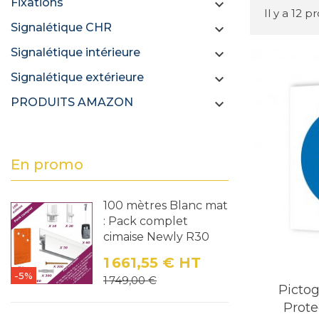
Fixations

Il y a 12 p
Signalétique CHR

Signalétique intérieure

Signalétique extérieure

PRODUITS AMAZON

En promo
100 mètres Blanc mat
: Pack complet
cimaise Newly R30
1 661,55 €
HT
-5%
Prix
Prix de base
1 749,00 €
Picto
Prote