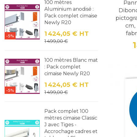
Pann
100 mètres
Aluminium anodisé :
Dibond
Pack complet cimaise
pictog
Newly R20
cm,
fabr
1 424,05 €
HT
-5%
Prix
Prix de base
1 499,00 €
100 mètres Blanc mat
: Pack complet
cimaise Newly R20
1 424,05 €
HT
-5%
Prix
Prix de base
1 499,00 €
Pack complet 100
mètres cimaise Classic
J avec Tiges -
Accrochage cadres et