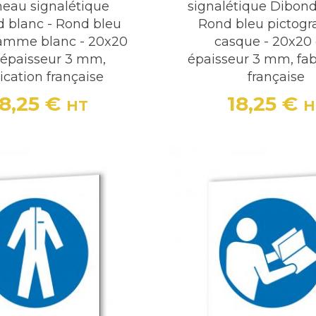
eau signalétique
signalétique Dibond
 blanc - Rond bleu
Rond bleu picto
ramme blanc - 20x20
casque - 20x20
 épaisseur 3 mm,
épaisseur 3 mm, fab
ication française
française
18,25 €
18,25 €
HT
H
Prix
Prix