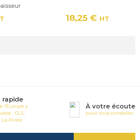
aisseur
18,25 €
T
HT
Prix
n rapide
À votre écoute
e l’Europe y
uisse : GLS,
pour vous conseiller
 La Poste