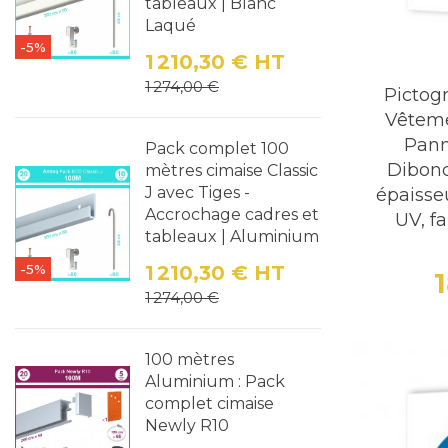
tableaux | Blanc
Laqué
-5%
1 210,30 €
HT
Prix
Prix de base
1 274,00 €
Pictog
Vêteme
Pann
Pack complet 100
Dibond
mètres cimaise Classic
J avec Tiges -
épaisse
Accrochage cadres et
UV, fa
tableaux | Aluminium
-5%
1 210,30 €
HT
Prix
Prix de base
1 274,00 €
100 mètres
Aluminium : Pack
complet cimaise
Newly R10