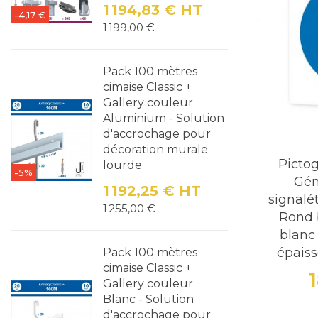
1 194,83 €
HT
-4,17 €
Prix
Prix de base
1 199,00 €
Pack 100 mètres
cimaise Classic +
Gallery couleur
Aluminium - Solution
d'accrochage pour
décoration murale
Picto
lourde
-5%
Gén
1 192,25 €
HT
signalé
Prix
Prix de base
1 255,00 €
Rond 
blanc
épaiss
Pack 100 mètres
cimaise Classic +
Gallery couleur
Blanc - Solution
d'accrochage pour