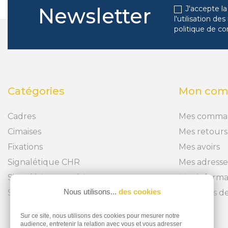
Newsletter
J'accepte la
l'utilisation d
politique de co
Catégories
Mon com
Cadres
Mes comma
Cimaises
Mes retours
Fixations
Mes avoirs
Signalétique CHR
Mes adresse
Signalétique extérieure
Mes informa
Nous utilisons...
des cookies
Signalétique intérieure
Mes bons de
Sur ce site, nous utilisons des cookies pour mesurer notre
audience, entretenir la relation avec vous et vous adresser