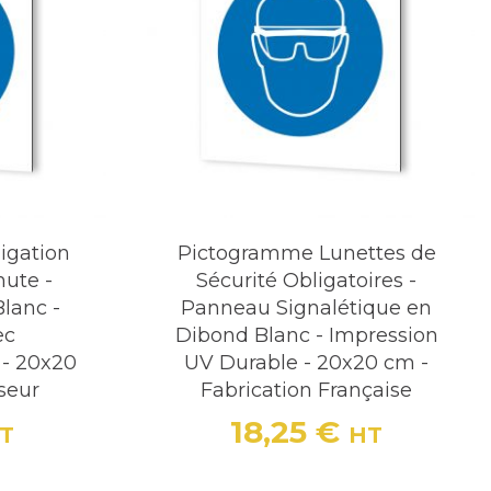
igation
Pictogramme Lunettes de
hute -
Sécurité Obligatoires -
lanc -
Panneau Signalétique en
ec
Dibond Blanc - Impression
- 20x20
UV Durable - 20x20 cm -
seur
Fabrication Française
18,25 €
T
HT
Prix