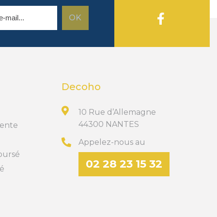
Decoho
10 Rue d’Allemagne
44300 NANTES
Vente
Appelez-nous au
boursé
02 28 23 15 32
té