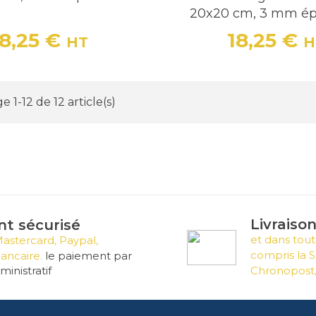
20x20 cm, 3 mm ép
18,25 €
18,25 €
HT
H
Prix
Prix
e 1-12 de 12 article(s)
Livraiso
t sécurisé
et dans tout
Mastercard, Paypal,
compris la S
ancaire.
le paiement par
inistratif
Chronopost,