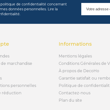
 politique de confidentialité concernant
es mes données personnelles.
Lire la
nfidentialité
.
pte
Informations
ndes
Mentions légales
 de marchandise
Conditions Générales de 
À propos de DecoHo
s
Garantie satisfait ou rem
tions personnelles
Politique de confidentiali
 réduction
Contactez-nous
Plan du site