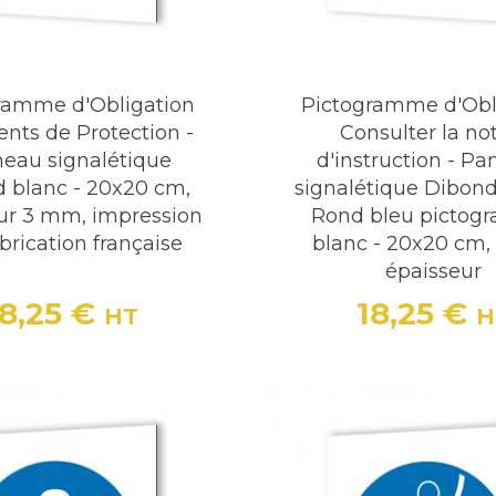
ramme d'Obligation
Pictogramme d'Obl
nts de Protection -
Consulter la no
eau signalétique
d'instruction - P
 blanc - 20x20 cm,
signalétique Dibond
ur 3 mm, impression
Rond bleu picto
brication française
blanc - 20x20 cm
épaisseur
18,25 €
18,25 €
HT
H
Prix
Prix