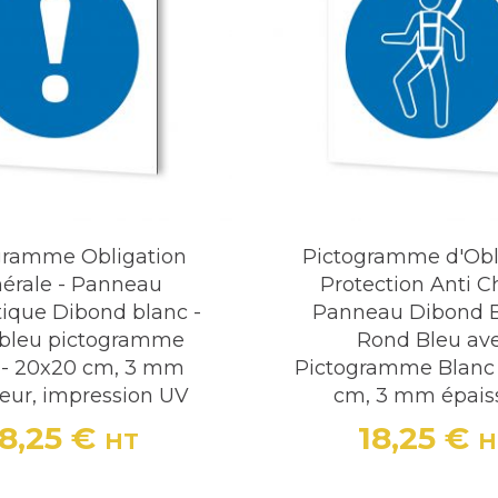
gramme Obligation
Pictogramme d'Obl
érale - Panneau
Protection Anti C
tique Dibond blanc -
Panneau Dibond B
bleu pictogramme
Rond Bleu av
 - 20x20 cm, 3 mm
Pictogramme Blanc 
eur, impression UV
cm, 3 mm épais
18,25 €
18,25 €
HT
H
Prix
Prix