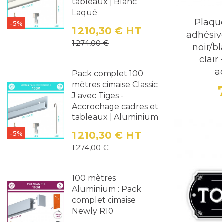
tableaux | Blanc
Laqué
Plaque
-5%
1 210,30 €
HT
adhésiv
Prix
Prix de base
1 274,00 €
noir/b
clair
a
Pack complet 100
mètres cimaise Classic
J avec Tiges -
Accrochage cadres et
tableaux | Aluminium
-5%
1 210,30 €
HT
Prix
Prix de base
1 274,00 €
100 mètres
Aluminium : Pack
complet cimaise
Newly R10