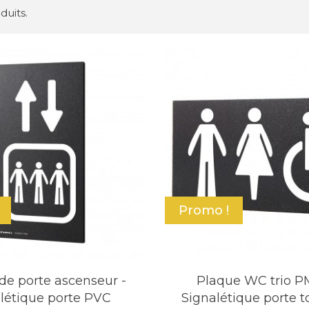
oduits.
Promo !
de porte ascenseur -
Plaque WC trio 
létique porte PVC
Signalétique porte to