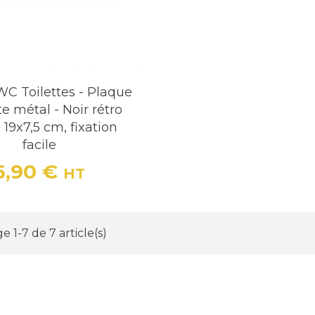
C Toilettes - Plaque
e métal - Noir rétro
 - 19x7,5 cm, fixation
facile
6,90 €
HT
Prix
e 1-7 de 7 article(s)