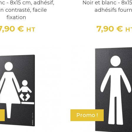
nc - 8x15 cm, adhésif,
Noir et blanc - 8x1
n contrasté, facile
adhésifs fourn
fixation
7,90 €
7,90 €
HT
H
Prix
Prix
Promo !