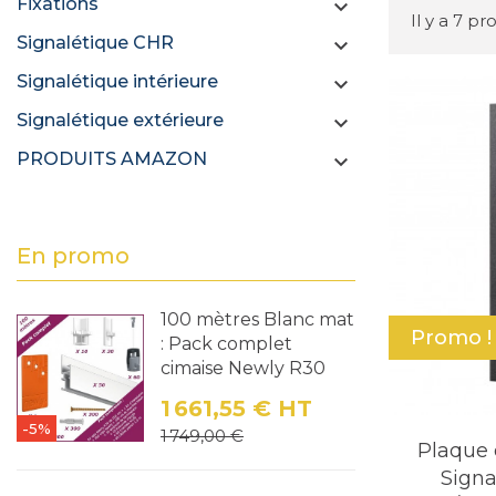
Fixations

Il y a 7 pr
Signalétique CHR

Signalétique intérieure

Signalétique extérieure

PRODUITS AMAZON

En promo
100 mètres Blanc mat
Promo !
: Pack complet
cimaise Newly R30
1 661,55 €
HT
-5%
Prix
Prix de base
1 749,00 €
Plaque 
Signa