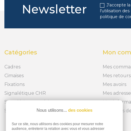
Newsletter
J'accepte la
l'utilisation d
politique de co
Catégories
Mon com
Cadres
Mes comma
Cimaises
Mes retours
Fixations
Mes avoirs
Signalétique CHR
Mes adresse
Signalétique extérieure
Mes informa
Nous utilisons...
des cookies
Signalétique intérieure
Mes bons de
Sur ce site, nous utilisons des cookies pour mesurer notre
audience, entretenir la relation avec vous et vous adresser