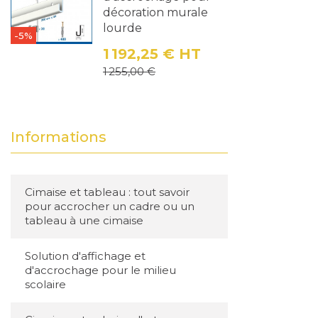
décoration murale
lourde
-5%
1 192,25 €
HT
Prix
Prix de base
1 255,00 €
Informations
Cimaise et tableau : tout savoir
pour accrocher un cadre ou un
tableau à une cimaise
Solution d'affichage et
d'accrochage pour le milieu
scolaire