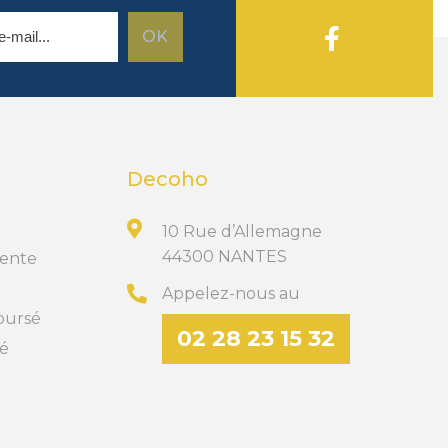
Decoho
10 Rue d’Allemagne
44300 NANTES
Vente
Appelez-nous au
boursé
02 28 23 15 32
té