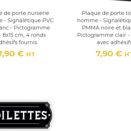
 de porte nurserie
Plaque de porte to
e - Signalétique PVC
homme - Signalétiq
lanc - Pictogramme
PMMA noire et bla
 - 8x15 cm, 4 ronds
Pictogramme clair -
dhésifs fournis
avec adhésif
7,90 €
7,90 €
HT
H
Prix
Prix