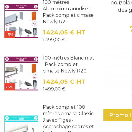
noir/bla
100 mètres
Aluminium anodisé :
desig
Pack complet cimaise
Newly R20
1 424,05 €
HT
-5%
Prix
Prix de base
1 499,00 €
100 mètres Blanc mat
: Pack complet
cimaise Newly R20
1 424,05 €
HT
-5%
Prix
Prix de base
1 499,00 €
Pack complet 100
mètres cimaise Classic
Promo !
J avec Tiges -
Accrochage cadres et