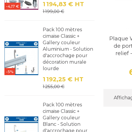
1 194,83 €
HT
-4,17 €
Prix
Prix de base
1 199,00 €
Pack 100 mètres
cimaise Classic +
Plaque W
Gallery couleur
de port
Aluminium - Solution
relief
d'accrochage pour
décoration murale
lourde
-5%
1 192,25 €
HT
Prix
Prix de base
1 255,00 €
Affichag
Pack 100 mètres
cimaise Classic +
Gallery couleur
Blanc - Solution
d'accrochage pour