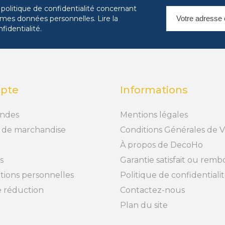
 politique de confidentialité concernant
es mes données personnelles.
Lire la
nfidentialité
.
pte
Informations
ndes
Mentions légales
 de marchandise
Conditions Générales de 
À propos de DecoHo
s
Garantie satisfait ou rem
tions personnelles
Politique de confidentiali
 réduction
Contactez-nous
Plan du site