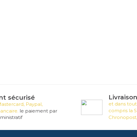
Livraiso
t sécurisé
et dans tout
Mastercard, Paypal,
compris la S
ancaire.
le paiement par
inistratif
Chronopost,