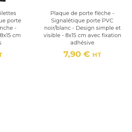
ilettes
Plaque de porte flèche -
ue porte
Signalétique porte PVC
nche -
noir/blanc - Design simple et
 8x15 cm
visible - 8x15 cm avec fixation
s
adhésive
7,90 €
T
HT
Prix