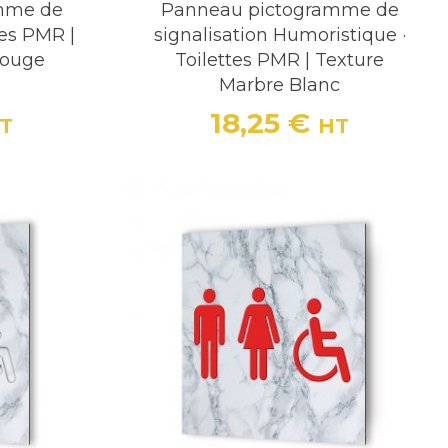
mme de
Panneau pictogramme de
tes PMR |
signalisation Humoristique ·
Rouge
Toilettes PMR | Texture
Marbre Blanc
18,25 €
T
HT
Prix