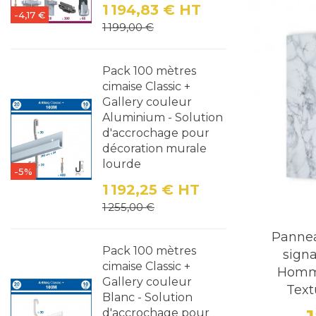
Bureaux et
1 194,83 €
HT
-4,17 €
visiteurs.
Prix
Prix de base
1 199,00 €
Espaces pu
Pack 100 mètres
primordial.
cimaise Classic +
Gallery couleur
Personnali
Aluminium - Solution
d'accrochage pour
Conscients
décoration murale
Dimension
lourde
-5%
1 192,25 €
HT
Ajout de l
Prix
Prix de base
1 255,00 €
informatio
Panne
Choix de fi
Pack 100 mètres
signa
cimaise Classic +
marbre noi
Homme
Gallery couleur
Text
Blanc - Solution
Installatio
d'accrochage pour