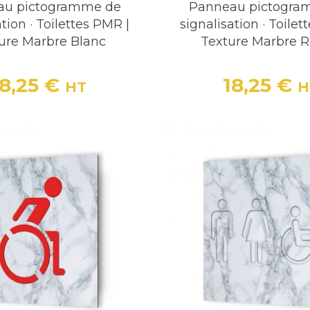
au pictogramme de
Panneau pictogra
ation · Toilettes PMR |
signalisation · Toilet
ure Marbre Blanc
Texture Marbre 
18,25 €
18,25 €
HT
H
Prix
Prix