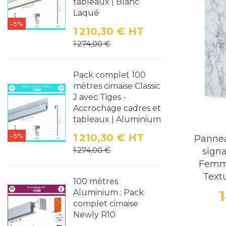
tableaux | Blanc
installati
Laqué
-5%
1 210,30 €
HT
Avantages 
Prix
Prix de base
1 274,00 €
Esthétism
apporte un
Pack complet 100
mètres cimaise Classic
Lisibilité
: 
J avec Tiges -
Accrochage cadres et
Polyvalen
tableaux | Aluminium
traditionne
-5%
1 210,30 €
HT
Panne
Prix
Prix de base
1 274,00 €
signa
Applicati
Femme
Les pannea
Text
100 mètres
Hôtels et 
Aluminium : Pack
l'expérienc
complet cimaise
Newly R10