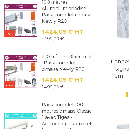
100 mètres
garantissan
Aluminium anodisé :
Pack complet cimaise
Dimension
Newly R20
besoins sp
1 424,05 €
HT
-5%
Prix
Prix de base
1 499,00 €
Variété de
La gamme c
100 mètres Blanc mat
Toilettes
Panne
: Pack complet
signa
cimaise Newly R20
Toilettes
Femme
1 424,05 €
HT
-5%
Prix
Prix de base
1 499,00 €
Toilettes M
Toilettes 
Pack complet 100
et le conf
mètres cimaise Classic
J avec Tiges -
Accrochage cadres et
Toilettes 