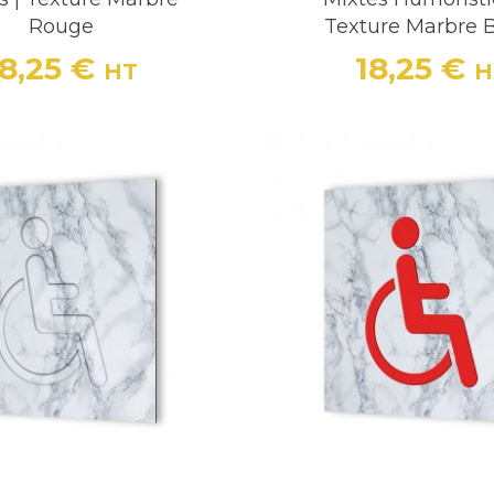
Rouge
Texture Marbre 
18,25 €
18,25 €
HT
H
Prix
Prix