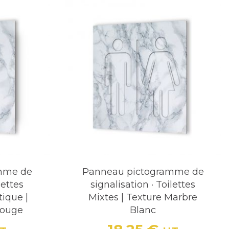
 distinction tout en guidant efficacement les
res de conférence, où l'esthétisme est
 nous offrons des options de personnalisation :
pace disponible.
té de votre marque ou fournissant des
mme de
Panneau pictogramme de
 en avant, d'autres finitions telles que le
lettes
signalisation · Toilettes
ique |
Mixtes | Texture Marbre
Rouge
Blanc