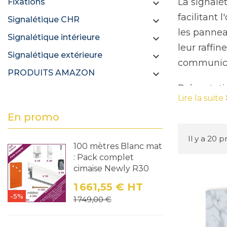
La signalé
Fixations

facilitant 
Signalétique CHR

les pannea
Signalétique intérieure

leur raffi
Signalétique extérieure

communicat
PRODUITS AMAZON

Présentati
Lire la suite
Notre coll
En promo
répondre a
idéaux pour
Il y a 20 p
100 mètres Blanc mat
utilisateu
: Pack complet
Caractéris
cimaise Newly R30
Design réa
1 661,55 €
HT
authentiqu
-5%
Prix
Prix de base
1 749,00 €
Matériaux 