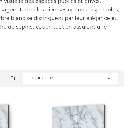
 visuelle des espaces publics et privés,
 usagers. Parmi les diverses options disponibles,
bre blanc se distinguent par leur élégance et
che de sophistication tout en assurant une
ariété de panneaux de signalisation conçus pour
sthétisme et fonctionnalité. Ces panneaux sont
publics désireux d'offrir une expérience
Pertinence

Tri :
 une grande précision, offrant un rendu visuel
ments modernes ou classiques.
anneaux allient légèreté et robustesse,