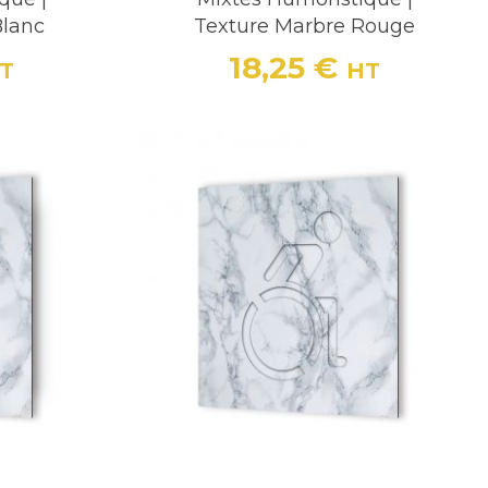
Blanc
Texture Marbre Rouge
18,25 €
T
HT
Prix