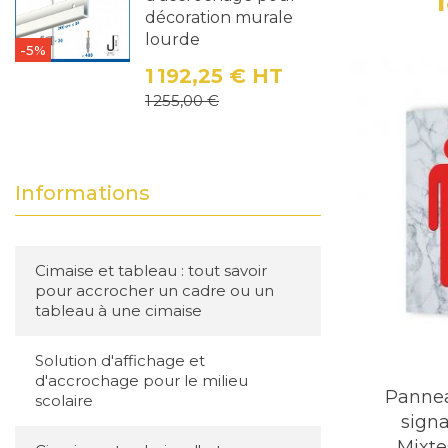
Fixation
: 
décoration murale
lourde
esthétique
-5%
1 192,25 €
HT
Entretien
:
Prix
Prix de base
1 255,00 €
abrasif su
Engagement
Informations
Nous nous 
sont conçu
Conclusio
Cimaise et tableau : tout savoir
pour accrocher un cadre ou un
Opter pour
tableau à une cimaise
efficacité
profession
Solution d'affichage et
d'accrochage pour le milieu
spécifique
Panne
scolaire
signa
Mixte