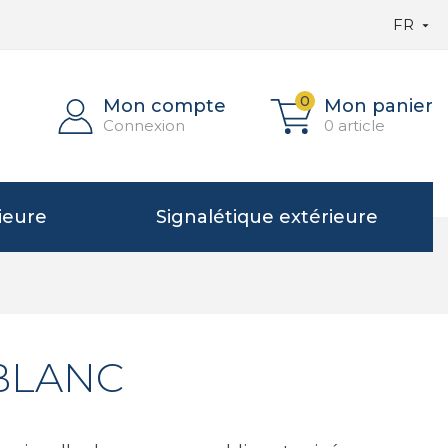
FR

0
Mon compte
Mon panier
Connexion
0 article
ieure
Signalétique extérieure
BLANC