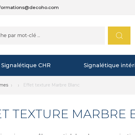
nformations@decoho.com
Signalétique CHR
Signalétique intér
mmes
Effet texture Marbre Blanc
ET TEXTURE MARBRE 