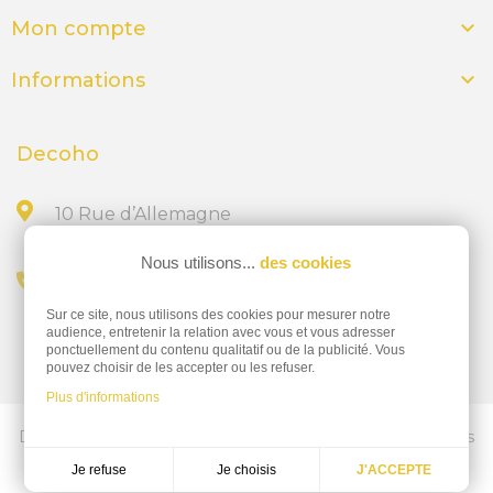

Mon compte

Informations
Decoho
10 Rue d’Allemagne
44300 NANTES
Nous utilisons...
des cookies
Appelez-nous au
Sur ce site, nous utilisons des cookies pour mesurer notre
02 28 23 15 32
audience, entretenir la relation avec vous et vous adresser
ponctuellement du contenu qualitatif ou de la publicité. Vous
pouvez choisir de les accepter ou les refuser.
Plus d'informations
Découvrez nos services d'impressions professionnelles
ics-nantes.fr
Je choisis
Je refuse
J'ACCEPTE
Réalisation
Dream me up