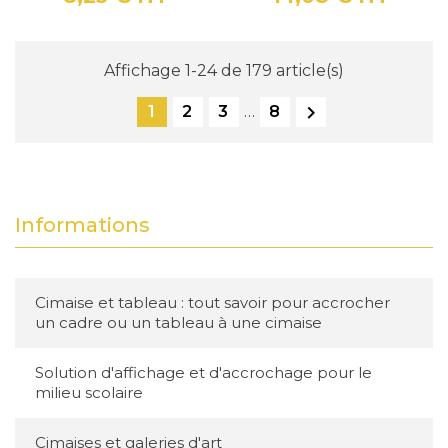
Prix
Prix
Affichage 1-24 de 179 article(s)

1
2
3
…
8
Informations
Cimaise et tableau : tout savoir pour accrocher
un cadre ou un tableau à une cimaise
Solution d'affichage et d'accrochage pour le
milieu scolaire
Cimaises et galeries d'art