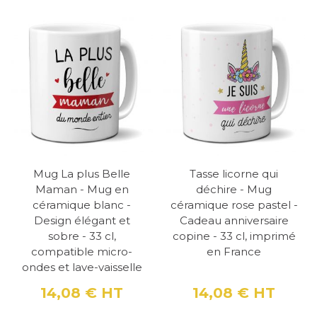
Mug La plus Belle
Tasse licorne qui
Maman - Mug en
déchire - Mug
céramique blanc -
céramique rose pastel -
Design élégant et
Cadeau anniversaire
sobre - 33 cl,
copine - 33 cl, imprimé
compatible micro-
en France
ondes et lave-vaisselle
14,08 €
HT
14,08 €
HT
Prix
Prix