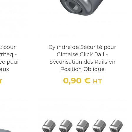
c pour
Cylindre de Sécurité pour
titeq -
Cimaise Click Rail -
ée pour
Sécurisation des Rails en
eaux
Position Oblique
0,90 €
T
HT
Prix