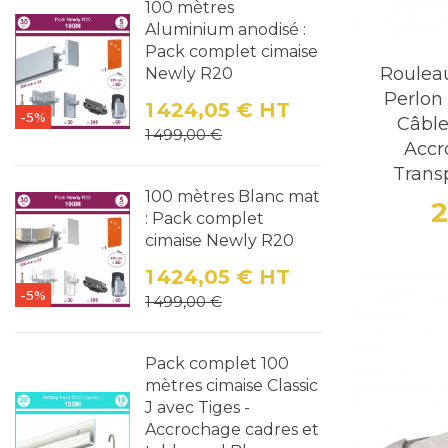
100 mètres
Aluminium anodisé :
Pack complet cimaise
Roulea
Newly R20
Perlon
1 424,05 €
HT
-5%
Câble
Prix
Prix de base
1 499,00 €
Accr
Trans
100 mètres Blanc mat
2
: Pack complet
cimaise Newly R20
1 424,05 €
HT
-5%
Prix
Prix de base
1 499,00 €
Pack complet 100
mètres cimaise Classic
J avec Tiges -
Accrochage cadres et