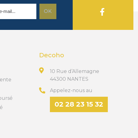
Decoho
10 Rue d’Allemagne
44300 NANTES
Vente
Appelez-nous au
boursé
02 28 23 15 32
té