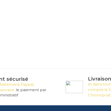
Livraiso
t sécurisé
et dans tout
Mastercard, Paypal,
compris la S
ancaire.
le paiement par
inistratif
Chronopost,