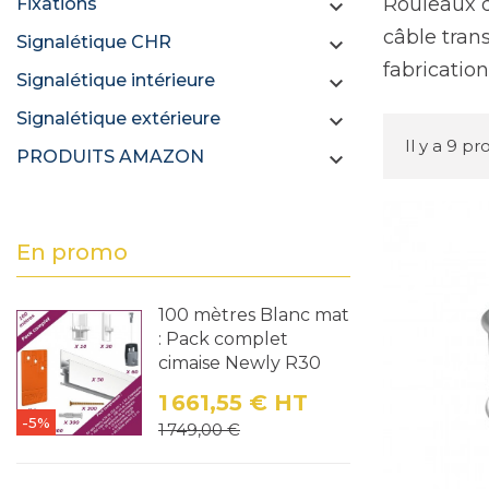
Rouleaux d
Fixations

câble tran
Signalétique CHR

fabricatio
Signalétique intérieure

Signalétique extérieure

Il y a 9 pr
PRODUITS AMAZON

En promo
100 mètres Blanc mat
: Pack complet
cimaise Newly R30
1 661,55 €
HT
-5%
Prix
Prix de base
1 749,00 €