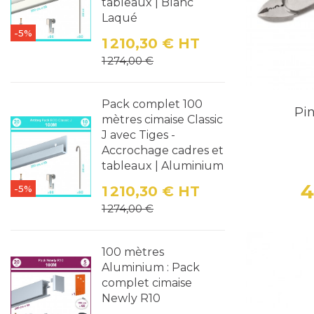
tableaux | Blanc
Laqué
-5%
1 210,30 €
HT
Prix
Prix de base
1 274,00 €
Pack complet 100
Pi
mètres cimaise Classic
J avec Tiges -
Accrochage cadres et
tableaux | Aluminium
4
-5%
1 210,30 €
HT
Prix
Prix de base
1 274,00 €
100 mètres
Aluminium : Pack
complet cimaise
Newly R10