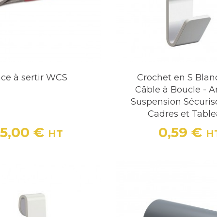
nce à sertir WCS
Crochet en S Blan
Câble à Boucle - Ar
Suspension Sécuris
Cadres et Tabl
5,00 €
0,59 €
HT
H
Prix
Prix