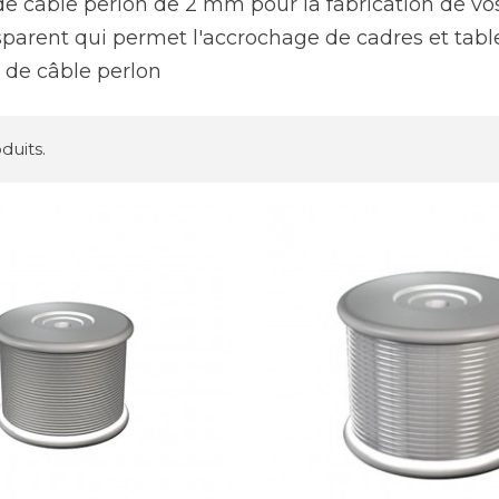
e câble perlon de 2 mm pour la fabrication de vos
sparent qui permet l'accrochage de cadres et tabl
n de câble perlon
oduits.