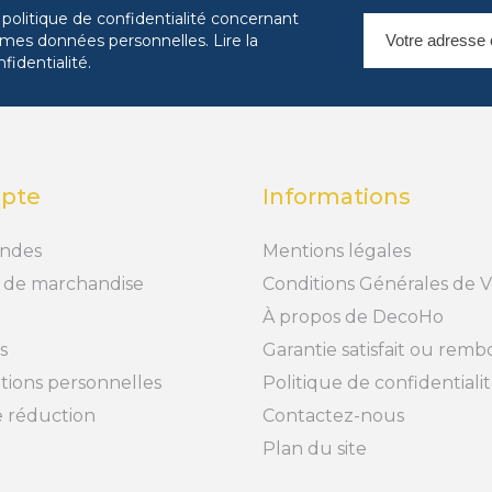
 politique de confidentialité concernant
es mes données personnelles.
Lire la
nfidentialité
.
pte
Informations
ndes
Mentions légales
 de marchandise
Conditions Générales de 
À propos de DecoHo
s
Garantie satisfait ou rem
tions personnelles
Politique de confidentiali
 réduction
Contactez-nous
Plan du site