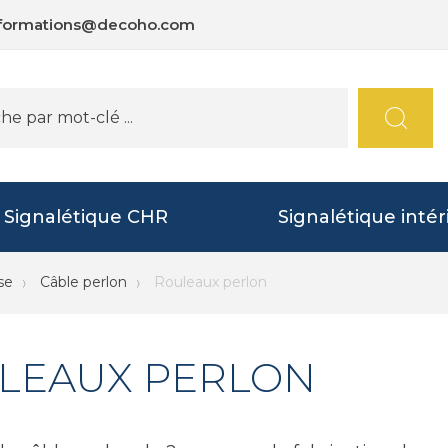
nformations@decoho.com
Signalétique CHR
Signalétique intér
se
Câble perlon
Rouleaux perlon
LEAUX PERLON