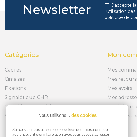
Newsletter
J'accepte la
l'utilisation d
politique de co
Catégories
Mon com
Cadres
Mes comma
Cimaises
Mes retours
Fixations
Mes avoirs
Signalétique CHR
Mes adresse
Signalétique extérieure
Mes informa
Nous utilisons...
des cookies
Signalétique intérieure
Mes bons de
Sur ce site, nous utilisons des cookies pour mesurer notre
audience, entretenir la relation avec vous et vous adresser