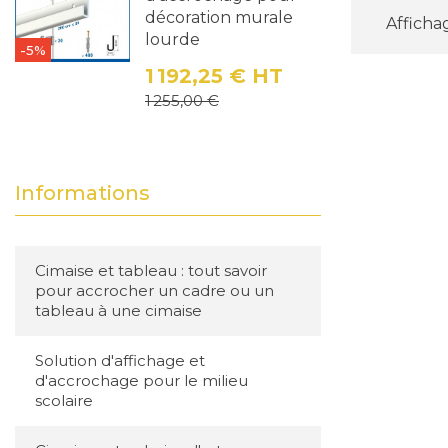
décoration murale
Affichag
lourde
-5%
1 192,25 €
HT
Prix
Prix de base
1 255,00 €
Informations
Cimaise et tableau : tout savoir
pour accrocher un cadre ou un
tableau à une cimaise
Solution d'affichage et
d'accrochage pour le milieu
scolaire