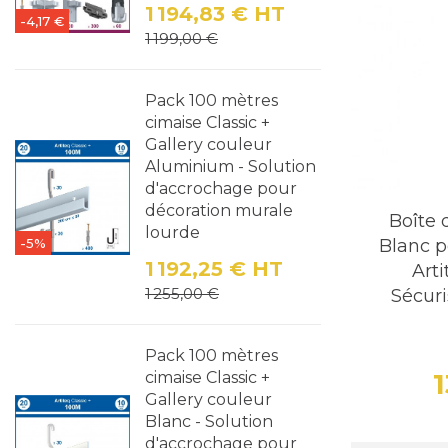
1 194,83 €
HT
-4,17 €
Prix
Prix de base
1 199,00 €
Pack 100 mètres
cimaise Classic +
Gallery couleur
Aluminium - Solution
d'accrochage pour
décoration murale
Boîte 
lourde
-5%
Blanc p
1 192,25 €
HT
Art
Prix
Prix de base
1 255,00 €
Sécuri
Pack 100 mètres
cimaise Classic +
Gallery couleur
Blanc - Solution
d'accrochage pour