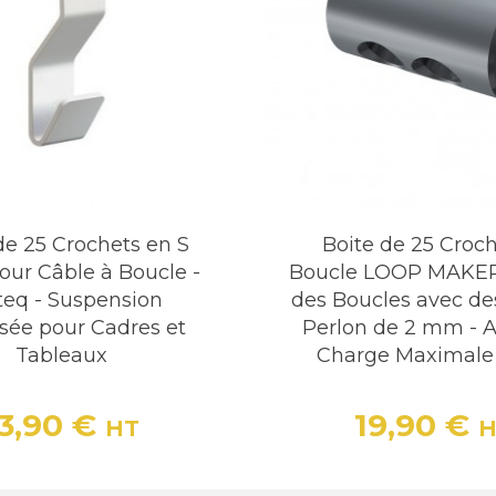
de 25 Crochets en S
Boite de 25 Croch
our Câble à Boucle -
Boucle LOOP MAKER
iteq - Suspension
des Boucles avec de
sée pour Cadres et
Perlon de 2 mm - Ar
Tableaux
Charge Maximale 
13,90 €
19,90 €
HT
H
Prix
Prix