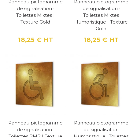
Panneau pictogramme
Panneau pictogramme
inclusif.
de signalisation ·
de signalisation ·
Toilettes Mixtes |
Toilettes Mixtes
Panneau pictogramme de signalisation
Texture Gold
Humoristique | Texture
Gold
"Toilettes Mixtes Humoristique" | Texture Gold
: Une version humoristique pour les toilettes
18,25 €
HT
18,25 €
HT
Prix
Prix
mixtes, ajoutant une note de convivialité.
Panneau pictogramme de signalisation
"Toilettes PMR" | Texture Gold
: Conçu pour
signaler les toilettes accessibles aux
personnes à mobilité réduite, avec un
pictogramme clair et reconnaissable.
Panneau pictogramme de signalisation
Panneau pictogramme
Panneau pictogramme
Humoristique "Toilettes PMR" | Texture Gold
:
de signalisation ·
de signalisation
Une approche plus légère pour indiquer les
Toilettes PMR | Texture
Humoristique · Toilettes