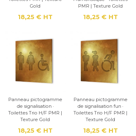
toilettes PMR, tout en restant respectueux.
Gold
PMR | Texture Gold
18,25 €
HT
18,25 €
HT
Prix
Prix
Panneau pictogramme de signalisation
"Toilettes Trio H/F PMR" | Texture Gold
:
Combine les pictogrammes hommes,
femmes et PMR pour une signalétique
complète.
Panneau pictogramme de signalisation fun
"Toilettes Trio H/F PMR" | Texture Gold
: Une
version amusante du panneau trio, idéale
pour des environnements informels.
Panneau pictogramme
Panneau pictogramme
de signalisation ·
de signalisation fun ·
Toilettes Trio H/F PMR |
Toilettes Trio H/F PMR |
Caractéristiques techniques
Texture Gold
Texture Gold
Chaque panneau mesure 16,66 cm de largeur,
18,25 €
HT
18,25 €
HT
une dimension idéale pour une visibilité
Prix
Prix