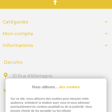
votre établissement. Que ce soit pour ajouter
un logo, modifier le texte ou adapter les
dimensions, notre équipe est à votre

Catégories
disposition pour créer une signalétique sur

Mon compte
mesure.
Installation

Informations
L'installation des panneaux est simple et ne
nécessite pas de compétences techniques
Decoho
particulières. Chaque panneau est livré avec
des fixations adaptées, permettant une pose
10 Rue d’Allemagne
murale sécurisée. Grâce à la légèreté de
44300 NANTES
l'aluminium Dibond, les panneaux peuvent
Nous utilisons...
des cookies
Appelez-nous au
être fixés sur divers types de surfaces, y
Sur ce site, nous utilisons des cookies pour mesurer notre
compris les cloisons légères.
02 28 23 15 32
audience, entretenir la relation avec vous et vous adresser
ponctuellement du contenu qualitatif ou de la publicité. Vous
Entretien
pouvez choisir de les accepter ou les refuser.