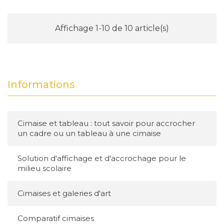
optimale sans encombrer l'espace. La finition
"Texture Gold" est obtenue grâce à une
Affichage 1-10 de 10 article(s)
impression haute définition sur la surface en
aluminium, reproduisant fidèlement
l'apparence de l'or avec des reflets réalistes.
Informations
Cette technique assure également une
résistance aux UV, garantissant que les
couleurs ne s'estompent pas avec le temps,
Cimaise et tableau : tout savoir pour accrocher
même en cas d'exposition prolongée à la
un cadre ou un tableau à une cimaise
lumière solaire.
Solution d'affichage et d'accrochage pour le
Avantages de l'utilisation de l'aluminium
milieu scolaire
Dibond
L'aluminium Dibond est reconnu pour sa
Cimaises et galeries d'art
légèreté, facilitant ainsi l'installation des
Comparatif cimaises
panneaux sur diverses surfaces. Sa rigidité