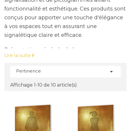
signalisation et de pictogrammes alliant
fonctionnalité et esthétique. Ces produits sont
conçus pour apporter une touche d'élégance
à vos espaces tout en assurant une
signalétique claire et efficace.
Présentation générale de la gamme
Lire la suite
Nos panneaux de signalisation "Effet texture
Gold" se distinguent par leur finition dorée,
Pertinence

conférant une apparence luxueuse et
moderne. Ils sont fabriqués en aluminium
Affichage 1-10 de 10 article(s)
Dibond, un matériau composite reconnu pour
sa robustesse et sa durabilité. Le Dibond est
composé de deux fines couches d'aluminium
entourant un noyau en polyéthylène, offrant
ainsi une résistance accrue aux intempéries,